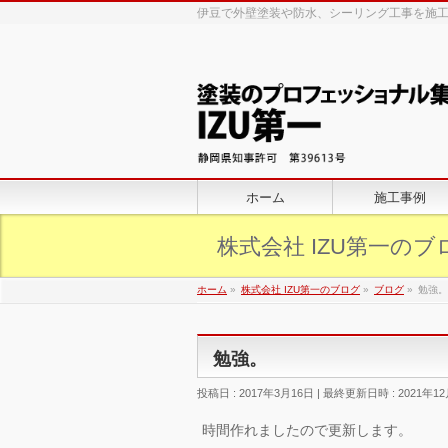
伊豆で外壁塗装や防水、シーリング工事を施工
ホーム
施工事例
株式会社 IZU第一のブ
ホーム
»
株式会社 IZU第一のブログ
»
ブログ
»
勉強。
勉強。
投稿日 : 2017年3月16日
最終更新日時 : 2021年1
時間作れましたので更新します。