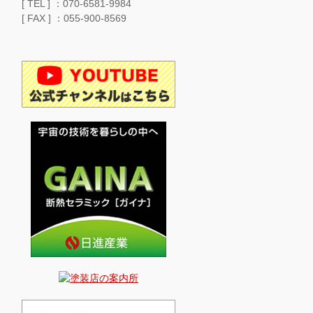
[ TEL ] ：070-6581-9984
[ FAX ] ：055-900-8569