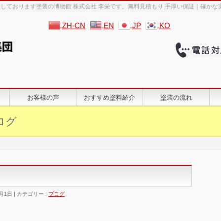
しております塗装の博物館 株式会社 李栄です。無料見積もり|手厚い保証｜確かな
ZH-CN
EN
JP
KO
お客様の声
おすすめ塗料紹介
塗装の流れ
ログ
2月1日
カテゴリー :
ブログ