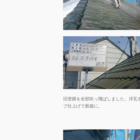
旧塗膜を全部吹っ飛ばしました。洋瓦
プ仕上げで新築に。