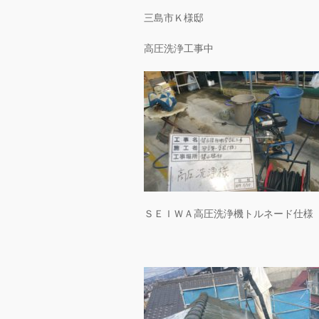
三島市Ｋ様邸
高圧洗浄工事中
ＳＥＩＷＡ高圧洗浄機トルネード仕様